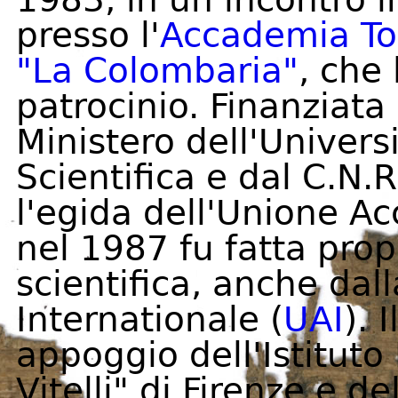
presso l'
Accademia Tos
"La Colombaria"
, che 
patrocinio. Finanziata 
Ministero dell'Univers
Scientifica e dal C.N.R
l'egida dell'Unione A
nel 1987 fu fatta propr
scientifica, anche da
Internationale (
UAI
). 
appoggio dell'Istituto
Vitelli" di Firenze e d