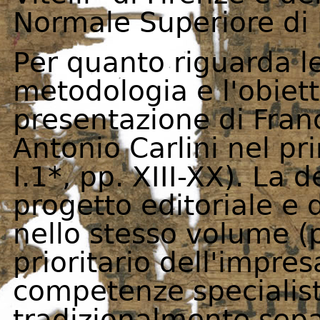
Normale Superiore di 
Per quanto riguarda le
metodologia e l'obietti
presentazione di Fran
Antonio Carlini nel pr
I.1*, pp. XIII-XX). La 
progetto editoriale e de
nello stesso volume (p
prioritario dell'impre
competenze specialisti
tradizionalmente sepa