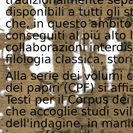
disponibili a tutti gli s
che, in questo ambito
conseguiti al piú alto 
collaborazioni interdis
filologia classica, stor
Alla serie dei volumi 
dei papiri (CPF) si aff
Testi per il Corpus dei
che accoglie studi svil
dell'indagine, in ma