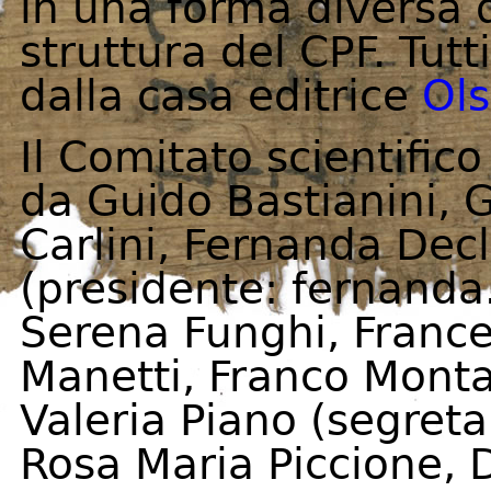
in una forma diversa d
struttura del CPF. Tutt
dalla casa editrice
Ols
Il Comitato scientific
da Guido Bastianini, 
Carlini, Fernanda Decl
(presidente: fernanda.
Serena Funghi, France
Manetti, Franco Monta
Valeria Piano (segretar
Rosa Maria Piccione, 